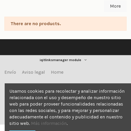
More
There are no products.
iqitlinksmanager module
Envío
Aviso legal
Home
Contact us
Usamos cookies para recolectar y analizar información
relacionada con el uso y desempeño de nuestro sitio
YETICLIMA
web para poder proveer funcionalidades relacionadas
Passatge d'en Sagristà 14, 08029 Barcelona
con las redes sociales, y para mejorar y personalizar
+34 647 407 037
alex@yeticlima.com
adecuadamente el contenido y publicidad en nuestro
sitio web.
Más información
.